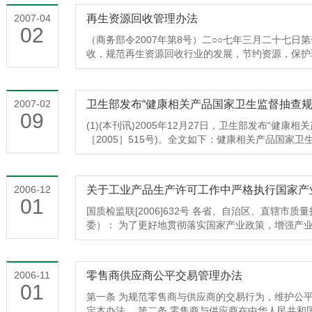
告、第82号公告所列商品目录停止执行，以本公告
项目减免企业所得税及节能环保专用设备投资抵免企
2007年4月26日以前已经商务主管部门批准的加
2007-04
再生资源回收管理办法
易禁止进出口商品目录商务部海关总署环保总局二〇
予增值税进项税抵扣。完善对废旧物资、资源综合利
易备案，并在经审批的合同有效期内执行完毕；以企
02
码商品名称禁止方式 6774701000000机械木浆出口（
用资源，生产符合国家产业政策规定的产品取得的收
2008年4月5日前执行完毕。上述业务到期仍未执
（商务部令2007年第8号）二○○七年三月二十七日第
解级出口（新增）6794703110000未漂白针叶
的政策。实施鼓励节能环保型车船、节能省地环保型
办理 三、加工贸易禁止类目录中新增补商品到期无
收，规范再生资源回收行业的发展，节约资源，保护
6804703190000未漂白非针叶木碱木浆等出口（新增
策。抓紧出台资源税改革方案，改进计征方式，提高
总署财政部商务部人民银行税务总局2006年第52
据《中华人民共和国清洁生产促进法》、《中华人民
或硫酸盐木浆出口（新增）6824703290000漂
环境税。研究促进新能源发展的税收政策。实行鼓励
的上一年度中国人民银行公布的活期存款利率征收缓
律法规，制定本办法。 第二条 本办法所称再生资源
增）6834704110000未漂白的针叶木亚硫酸盐木浆出
政策。 将加快实施十大重点节能工程 《节能减
出口加工区等海关特殊监管区域，但本公告发布之前
生的，已经失去原有全部或部分使用价值，经过回收
非针叶木亚硫酸盐木浆出口（新增）6854704210
2007-02
卫生部发布“健康相关产品国家卫生监督抽查规
中国将形成5000万吨标准煤节能能力，重点是：实
所列商品外，禁止为种植、养殖等出口产品而进口种
值的各种废弃物。 再生资源包括废旧金属、报废电
09
增）6864704290000漂白的非针叶木亚硫酸盐木浆出
重点耗能行业余热余压利用、节约和替代石油、电机
剂、抗生素等开展加工贸易，禁止开展进口料件属于
纸原料（如废纸、废棉等）、废轻化工原料（如橡胶
(1)(本刊讯)2005年12月27日，卫生部发布“健康
学联合制浆法制的木浆出口（新增）6884706100
炉（窑炉）改造项目共745个；加快核准建设和改
秽内容的废旧书刊，含有害物、放射性物质的工业垃
等）、废玻璃等。 第三条 在中华人民共和国境内从
［2005］515号)。全文如下：健康相关产品国家卫
6894706200000从回收纸或纸板提取的纤维浆出口（
产机组1630万千瓦；组织实施低能耗、绿色建筑示
支管理法》规定，禁止以加工贸易方式生产、出口仿
工商户（统称“再生资源回收经营者”）应当遵守本办
障消费者身体健康，规范健康相关产品国家卫生监督
维素竹浆出口（新增）6914706910000其他纤
建筑供热计量及节能改造1．5亿平方米，开展大型
务部、海关总署和环保总局2005年第105号公告、2
的固体废物、危险废物、报废汽车的回收管理另有规定
染病防治法》和《化妆品卫生监督条例》、《生活饮
6924706920000其他纤维状纤维素化学浆出口（新增
200个可再生能源在建筑中规模化应用示范推广项目
品目录停止执行，以本公告为准，其它规定继续有效。 商
社会各行各业和城乡居民积攒交售再生资源。 第五条
办法》等规定，制定本规定。第二条 本规定所称健
半化学浆出口（新增）7164803000000卫生纸
国还将加快水污染治理工程建设。“十一五”期间新增
2006-12
二〇〇七年四月五日附件：加工贸易禁止进出口商品
再生资源，鼓励开展有关再生资源回收处理的科学研究
品、化妆品、涉及饮用水卫生安全产品和消毒产品。
01
使用进口木浆（4701-4706）、生产中不添加国产浆
日利用能力680万吨，形成COD削减能力300万吨；
则 第六条 从事再生资源回收经营活动，必须符合工
(以下称国家卫生监督抽检)是指由卫生部依法组织
国质检监联[2006]632号 各省、自治区、直辖市
外 原文及附件全文请浏览商务部相关网页(点击此处)
万吨，再生水日利用能力100万吨，形成COD削减能
后，方可从事经营活动。 第七条 从事再生资源回收
的卫生监督抽检和抽查。第四条 国家卫生监督抽检
委）： 为了更好地贯彻落实国家产业政策，增强产
度，“十一五”形成COD削减能力140万吨。加快城
内，按属地管理原则，向登记注册地工商行政管理部
五条 卫生部统一管理、安排国家卫生监督抽检经费
度在贯彻国家产业政策中的作用，防止重复建设，有
用水水源保护，加大污染防治力度。 将建立政
备案。 备案事项发生变更时，再生资源回收经营者应
品传送、公告、样品保存等费用。经费应当专款专用
汰落后生产能力，工业产品生产许可工作要严格执行
政府节能减排工作问责制和“一票否决”制，将节能
记事项的自工商登记变更之日起30日内）向商务主管
品，自检验报告出具之日起6个月内，除特殊情况外
合产业政策作为企业申请取得生产许可证的必要条件
综合评价体系，作为政府领导干部综合考核评价
2006-11
零售商供应商公平交易管理办法
性废旧金属的再生资源回收企业和回收非生产性废旧
业的同一品种产品。第七条 卫生部负责制定国家卫
例》、《国务院关于发布实施<促进产业结构调整暂行规
01
《节能减排综合性工作方案》明确提出，要建立和完
照本办法第七条规定向商务主管部门备案外，还应当
生监督抽检计划应当包括抽样的品种及数量、检验项
有关规定，现就工业产品生产许可工作中贯彻执行《
第一条 为规范零售商与供应商的交易行为，维护公
体系。对全部耗能单位和污染源进行调查摸底。建立
级人民政府公安机关备案。 备案事项发生变更时，
单位等内容。第八条 省级卫生行政部门根据国家卫
称“《目录》”）的有关事项通知如下： 一、在工业
定本办法。 第二条 零售商与供应商在中华人民共和