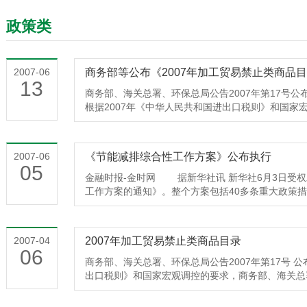
政策类
2007-06
商务部等公布《2007年加工贸易禁止类商品
13
商务部、海关总署、环保总局公告2007年第17号公
根据2007年《中华人民共和国进出口税则》和国家
保总局拟定了2007年加工贸易禁止类商品目录，现
已公布的禁止进出口商品同样适用于加工贸易方式。二
三、本公告中新增补商品在2007年4月26日以前
2007-06
《节能减排综合性工作方案》公布执行
许按规定向海关申请加工贸易备案，并在经审批的合
05
理的联网监管企业允许在2008年4月5日前执行完
金融时报-金时网 据新华社讯 新华社6月3日受
期，按加工贸易有关规定办理四、加工贸易禁止类目
工作方案的通知》。整个方案包括40多条重大政策
销的，企业须按照《海关总署财政部商务部人民银行税
高污染行业过快增长、加快淘汰落后生产能力、完善
根据海关税款缴款书日期的上一年度中国人民银行公
进能源结构调整、加快实施10大重点节能工程、加
本公告也适用于保税区、出口加工区等海关特殊监管
氧化硫治理、多渠道筹措节能减排资金、实施水资源
2007-04
2007年加工贸易禁止类商品目录
企业除外。六、除本公告所列商品外，禁止为种植、
点企业节能减排管理、积极稳妥推进资源性产品价格
06
畜、化肥、饲料、添加剂、抗生素等开展加工贸易，
加强政府机构节能和绿色采购等。 将适时出台
商务部、海关总署、环保总局公告2007年第17号 公
品的加工贸易（如含淫秽内容的废旧书刊，含有害物
日前印发的发展改革委会同有关部门制定的《节能减
出口税则》和国家宏观调控的要求，商务部、海关总署
照《中华人民共和国枪支管理法》规定，禁止以加工
善鼓励节能减排的税收政策。适时出台燃油税。研
止类商品目录，现予公布并将有关事项公告如下： 
本公告发布之日起，商务部、海关总署和环保总局2005
将抓紧制定节能、节水、资源综合利用和环保产品目
用于加工贸易方式。 二、本公告自2007年 4月26