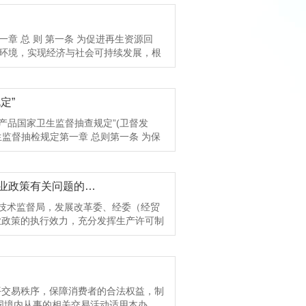
为准，其它规定继续有效。附件：加工贸
业所得税政策。对节能减排设备投资给
工贸易业务，允许按规定向海关申请加工贸
〇七年四月五日附件摘要：序号商品编
用产品增值税优惠政策；对企业综合利
业为单元管理的联网监管企业允许在
新增）6784702000000化学木浆,溶
入，在计征企业所得税时实行减计收入
行完毕的不予延期，按加工贸易有关规定
一章 总 则 第一条 为促进再生资源回
木碱木浆或硫酸盐木浆出口（新增）
建筑和既有建筑节能改造的税收优惠政
法出口需申请内销的，企业须按照《海关
环境，实现经济与社会可持续发展，根
）6814703210000漂白针叶木碱木浆
税负水平。适时出台燃油税。研究开征
号公告》规定，根据海关税款缴款书日期
共和国固体废物污染环境防治法》等法
白非针叶木碱木浆或硫酸盐木浆出口（新
先进节能环保技术设备进口的税收优惠
税利息。 四、本公告也适用于保税区、
，是指在社会生产和生活消费过程中产
口（新增）6844704190000未漂白的
排综合性工作方案》指出，2007年
区内已设立的企业除外。 五、除本公告
、加工处理，能够使其重新获得使用价
000漂白的针叶木亚硫酸盐木浆出口（新
定”
施钢铁、有色、石油石化、化工、建材等
子、种苗、种畜、化肥、饲料、添加
子产品、报废机电设备及其零部件、废造
口（新增）6874705000000机械与化
系统节能、能量系统优化，以及工业锅
国家禁止进口商品的加工贸易（如含淫
、塑料、农药包装物、动物杂骨、毛发
相关产品国家卫生监督抽查规定”(卫督发
000棉短绒纸浆出口（新增）
造采暖供热为主的热电联产和工业热电联
圾等）。 六、按照《中华人民共和国枪
事再生资源回收经营活动的企业和个体
生监督抽检规定第一章 总则第一条 为保
新增）6904706300000其他纤维状纤
范项目30个，推动北方采暖区既有居住
真枪支。 七、自本公告发布之日起，商
法。 法律法规和规章对进口可用作原料
抽检工作，依据《食品卫生法》、《传
维状纤维素机械浆出口（新增）
公共建筑节能运行管理与改造示范，启动
006年第63号公告、第82号公告所列商
的，从其规定。 第四条 国家鼓励全
用水卫生监督管理办法》、《消毒管理
）6934706930000其他纤维状纤维素
；推广高效照明产品5000万支。 中
 务 部 海 关 总 署 环 保 总 局
 国家鼓励以环境无害化方式回收处理
康相关产品是指上述法律、法规规定的食
、面巾纸、餐巾纸及类似纸出口备注：全部
城市污水日处理能力4500万吨、再生水
关于工业产品生产许可工作中严格执行国家产业政策有关问题的通知
目录
、技术开发和推广。 第二章 经营规
第三条 健康相关产品国家卫生监督抽检
，出口纸及其制品（4801-4816）的除
今年设市城市新增污水日处理能力1200
商行政管理登记条件，领取营业执照
的对健康相关产品及其生产经营场所进行
质量技术监督局，发展改革委、经委（经贸
力60万吨。加大工业废水治理力
经营活动，应当在取得营业执照后30日
遵循科学、公正、公平、公开的原则。第
业政策的执行效力，充分发挥生产许可制
市污水处理配套管网建设和改造。严格饮
门的同级商务主管部门或者其授权机构
，包括检验、培训、质控考核、差旅、样
效解决部分行业产能过剩问题，坚决淘
府节能减排工作问责制 中国将建立
当自变更之日起30日内（属于工商登
。第六条 国家卫生监督抽检合格的产
国家产业政策，严把市场准入关，把符
减排指标完成情况纳入各地经济社会发展
部门办理变更手续。 第八条 回收生产
，地方卫生行政部门不得重复抽检该企
。根据《工业产品生产许可证管理条
和企业负责人业绩考核的重要内容。
金属的再生资源回收经营者，除应当按
生监督抽检工作计划并组织实施。国家卫
定>的决定》（国发[2005]40号）的
善节能减排指标体系、监测体系和考核
在取得营业执照后15日内，向所在地县
目、检验依据、判定依据和标准及执行
产业结构调整指导目录》（以下简
平交易秩序，保障消费者的合法权益，制
健全涵盖全社会的能源生产、流通、消
前款所列再生资源回收经营者应当自变更
生监督抽检工作计划制定具体的实施方
产品生产许可工作中，省级质量技术监督
国境内从事的相关交易活动适用本办