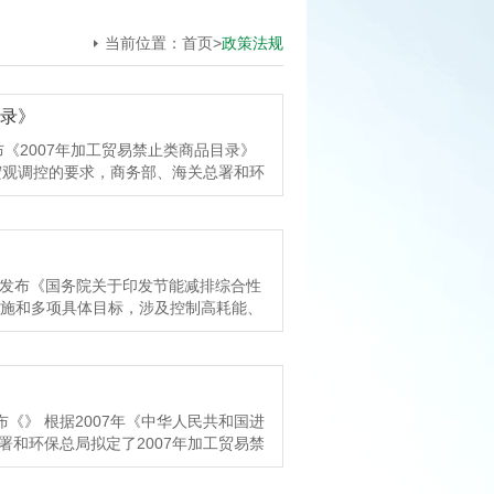
当前位置：
首页
>
政策法规
目录》
布《2007年加工贸易禁止类商品目录》
宏观调控的要求，商务部、海关总署和环
予公布并将有关事项公告如下：一、国家
、本公告自2007年4月26日起执行。
已经商务主管部门批准的加工贸易业务，允
同有效期内执行完毕；以企业为单元管
毕。上述业务到期仍未执行完毕的不予延
权发布《国务院关于印发节能减排综合性
录中新增补商品到期无法出口需申请内
措施和多项具体目标，涉及控制高耗能、
务总局2006年第52号公告》规定，
促进产业结构调整的政策措施、积极推
布的活期存款利率征收缓税利息。五、
快水污染治理工程建设、推动燃煤电厂二
区域，但本公告发布之前区内已设立的
节约利用、推进资源综合利用、强化重
养殖等出口产品而进口种子、种苗、种
改革、完善促进节能减排的财政政策、
禁止开展进口料件属于国家禁止进口商
燃油税研究开征环境税 根据国务院
布《》 根据2007年《中华人民共和国进
、放射性物质的工业垃圾等）。七、按
排综合性工作方案》，中国将制定和完
和环保总局拟定了2007年加工贸易禁
贸易方式生产、出口仿真枪支。八、自
究开征环境税。 《方案》指出，中国
一、国家已公布的禁止进出口商品同样适
年第105号公告、2006年第63号公
录及相应税收优惠政策。实行节能环保
日起执行。 三、本公告中新增补商品在