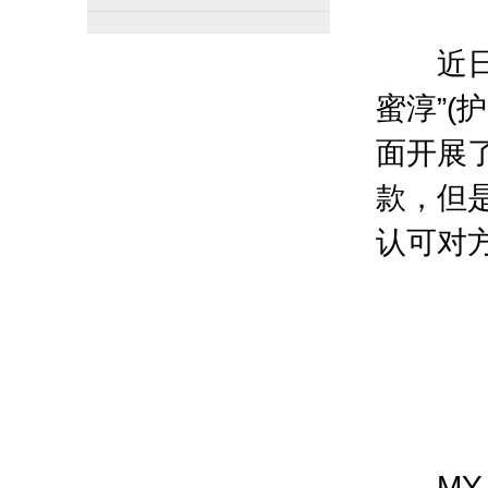
近日，
蜜淳”(
面开展
款，但
认可对
MY E